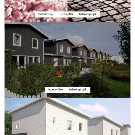
Bostadsrätter
Hyresrätter
Referensprojekt
Äganderätter
Referensprojekt