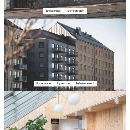
Bostadsrätter
Referensprojekt
Bostadsrätter
Hyresrätter
Referensprojekt