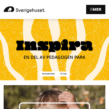
MER
Bostadsrätter
Till Salu