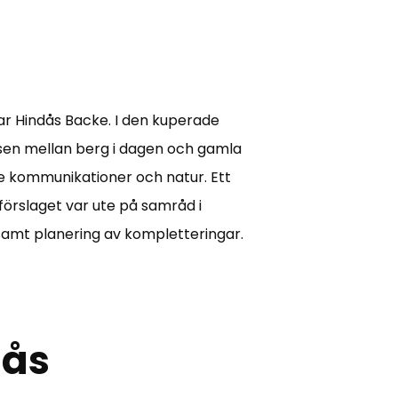
ar Hindås Backe. I den kuperade
sen mellan berg i dagen och gamla
e kommunikationer och natur. Ett
eförslaget var ute på samråd i
amt planering av kompletteringar.
dås