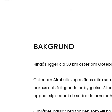
BAKGRUND
Hindås ligger c:a 30 km öster om Götebor
Öster om Älmhultsvägen finns olika saml
parhus och friliggande bebyggelse. St
öppnar sig sedan i de södra delarna oc
Området passar bra för den som vill bo nat