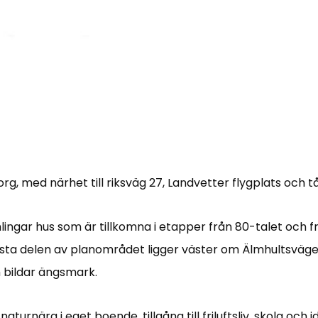
g, med närhet till riksväg 27, Landvetter flygplats och tå
ingar hus som är tillkomna i etapper från 80-talet och fr
örsta delen av planområdet ligger väster om Älmhultsvä
h bildar ängsmark.
urnära i eget boende, tillgång till friluftsliv, skola och id