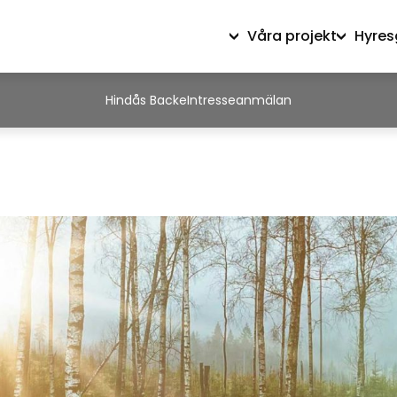
Våra projekt
Hyres
Hindås Backe
Intresseanmälan