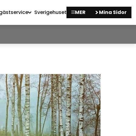
gästservice
Sverigehuset
MER
Mina Sidor