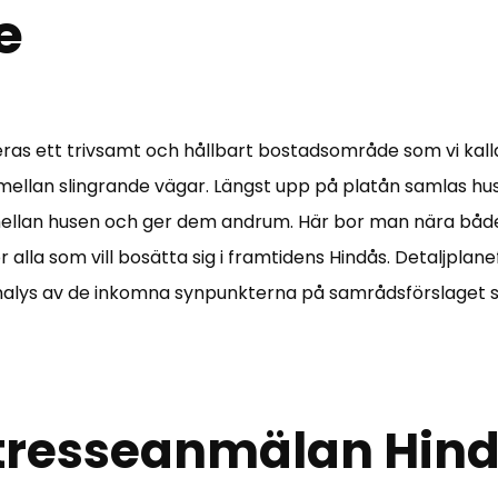
e
ras ett trivsamt och hållbart bostadsområde som vi kall
mellan slingrande vägar. Längst upp på platån samlas hu
mellan husen och ger dem andrum. Här bor man nära båd
 alla som vill bosätta sig i framtidens Hindås. Detaljplan
alys av de inkomna synpunkterna på samrådsförslaget s
tresseanmälan Hin