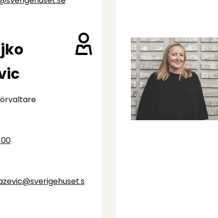
l@sverigehuset.se
jko
vic
förvaltare
 00
lazevic@sverigehuset.s