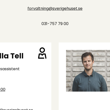
forvaltning@sverigehuset.se
031-757 79 00
la Tell
sassistent
 00