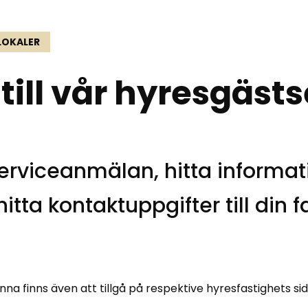
LOKALER
ll vår hyresgästs
erviceanmälan, hitta informa
itta kontaktuppgifter till din 
a finns även att tillgå på respektive hyresfastighets si