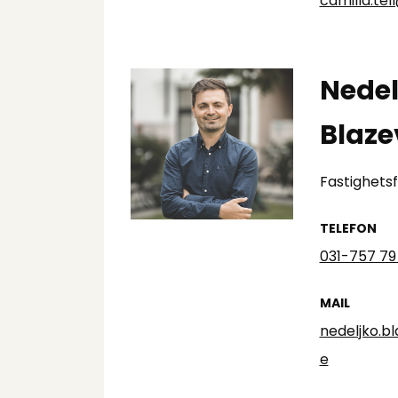
camilla.tel
Nedel
Blaze
Fastighets
TELEFON
031-757 79
MAIL
nedeljko.b
e