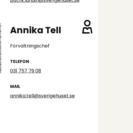
patrik.lundin@sverigehuset.se
Annika Tell
Förvaltningschef
TELEFON
031 757 79 08
MAIL
annika.tell@sverigehuset.se