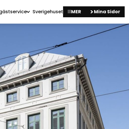
gästservice
Sverigehuset
MER
Mina Sidor