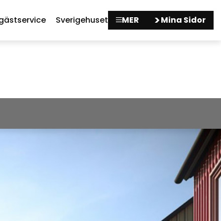
gästservice
Sverigehuset
MER
Mina Sidor