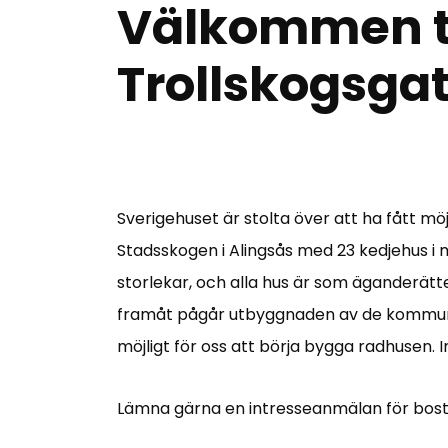
Välkommen ti
Trollskogsga
Sverigehuset är stolta över att ha fått mö
Stadsskogen i Alingsås med 23 kedjehus i 
storlekar, och alla hus är som äganderätt
framåt pågår utbyggnaden av de kommunal
möjligt för oss att börja bygga radhusen. I
Lämna gärna en intresseanmälan för bostä