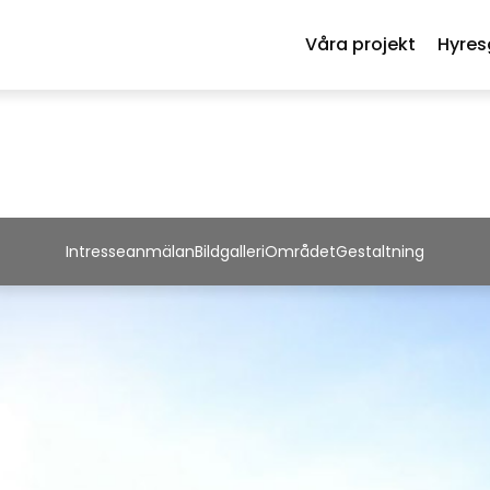
Våra projekt
Hyres
Intresseanmälan
Bildgalleri
Området
Gestaltning