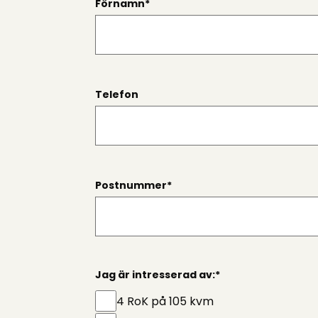
Förnamn
*
Telefon
Postnummer
*
Jag är intresserad av:
*
4 RoK på 105 kvm