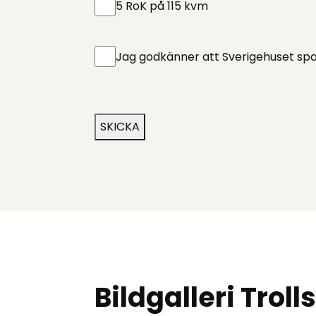
5 RoK på 115 kvm
Untitled
*
Jag godkänner att Sverigehuset spa
CAPTCHA
SKICKA
Bildgalleri Trol