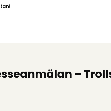
tan!
esseanmälan – Trol