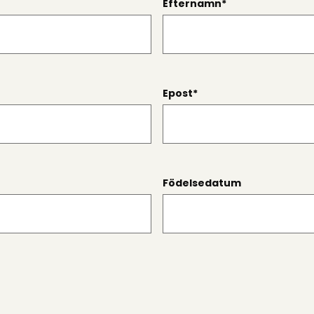
Efternamn
*
Epost
*
Födelsedatum