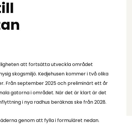
ll
tan
jligheten att fortsätta utveckla området
mysig skogsmiljö. Kedjehusen kommer i två olika
er. Från september 2025 och preliminärt ett år
a gatorna i området. När det är klart är det
nflyttning i nya radhus beräknas ske från 2028.
derna genom att fylla i formuläret nedan.